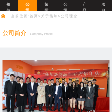
价
公
荣
公
产
项
值
司
誉
司
品
目
当前位置:
首页
>
关于能加
>
公司理念
观
理
证
风
支
案
念
书
采
撑
例
公司简介
Compnay Profile